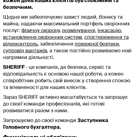
кожен день наших клієнтів був спокійним та
безпечним.
Щодня ми забезпечуємо захист людей, бізнесу та
майна, надаючи максимальний портфель охоронних
послуг:
фізичну охорону
,
розмінування
,
інкасацію
,
встановлення охоронних систем
,
спостереження та
відеоконтроль
, забезпечення
пожежної безпеки
,
супровід вантажів
, а також постійно розвиваємо нові
напрямки діяльності.
SHERIFF
- це компанія, де безпека, сервіс та
відповідальність є основою нашої роботи, а кожен
співробітник робить свій внесок у створення спокою
та впевненості для наших клієнтів.
Зараз SHERIFF активно масштабується та запрошує
до своєї команди професіоналів, які готові
розвиватися разом з нами.
Запрошуємо до своєї команди
Заступника
Головного бухгалтера.