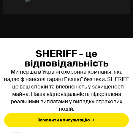
Вартість відеоаналітики
Вартість залежить від кількості камер, типу об’єкта,
набору сценаріїв та стану існуючої системи.
Розрахунок проводиться індивідуально для кожного
клієнта.
SHERIFF - це
Як замовити відеоаналітику в
відповідальність
SHERIFF?
Ми перша в Україні охоронна компанія, яка
Щоб замовити послугу, залиште заявку або
надає фінансові гарантії вашої безпеки. SHERIFF
зателефонуйте. Опишіть ваш об'єкт і основні
- це ваш спокій та впевненість у захищеності
проблеми, після чого ми узгодимо форму аудиту та
майна. Наша відповідальність підкріплена
пропозицію з рішеннями.
реальними виплатами у випадку страхових
FAQ
подій.
Скільки коштує відеоаналітика для об’єкта?
Замовити консультацію
Вартість формується на основі індивідуальних потреб