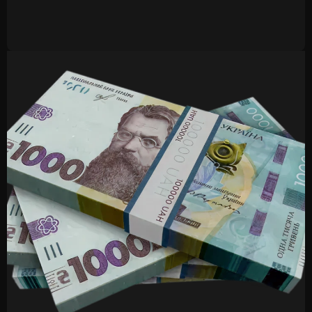
Етапи впровадження
відеоаналітики
Процес впровадження складається з кількох етапів:
Збір інформації та аудит об’єкта.
Оцінка наявних камер та можливостей їх
використання.
Узгодження сценаріїв та налаштування системи.
Тестування в реальних умовах.
Запуск системи з навчанням персоналу.
Що отримує клієнт після
запуску?
Клієнти отримують не просто архіви, а можливість
оперативно реагувати на події. Система підсвічує
підозрілі ситуації, допомагає швидко знайти потрібні
фрагменти після інцидентів, а також контролює час
перебування в зонах.