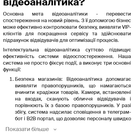
відеоаналітика?
Основна мета відеоаналітики - перевести
спостереження на новий рівень. З її допомогою бізнес
може ефективно контролювати безпеку, виявляти VIP-
клієнтів для покращення сервісу та здійснювати
підрахунок відвідувачів для оптимізації процесів.
Інтелектуальна відеоаналітика суттєво підвищує
ефективність системи відеоспостереження. Наша
система не просто фіксує події, а виконує три основні
функції:
Безпека магазинів: Відеоаналітика допомагає
виявляти правопорушників, що намагаються
вчинити крадіжки товарів. Камери, встановлені
на входах, сканують обличчя відвідувачів і
порівнюють їх з базою правопорушників. У разі
збігу, система надсилає сповіщення в телеграм-
бот і B2B портал, що дозволяє персоналу швидко
реагувати на потенційні загрози.
Показати більше
Виявлення VIP-відвідувачів: Система також