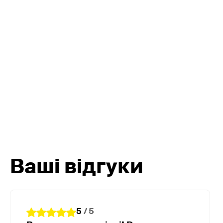
Відстежуйте геолокацію —
Керуйте охороною обʼєкту
без дзвінків і хвилювань
за допомогою застосунку
Ваші відгуки
5
/ 5