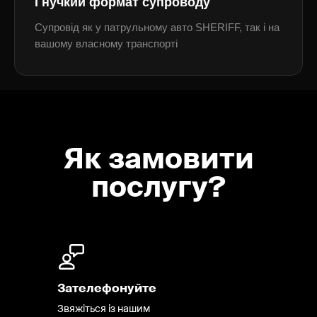
Гнучкий формат супроводу
Супровід як у патрульному авто SHERIFF, так і на
вашому власному транспорті
Як замовити
послугу?
Зателефонуйте
Звяжіться із нашим