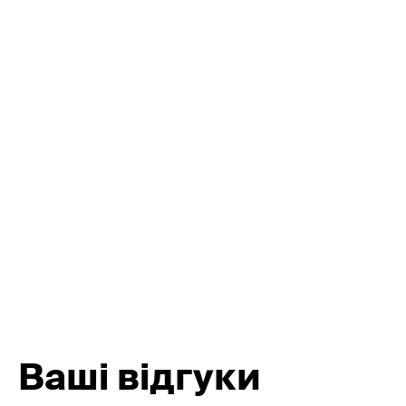
Відстежуйте геолокацію —
Керуйте охороною обʼєкту
без дзвінків і хвилювань
за допомогою застосунку
Ваші відгуки