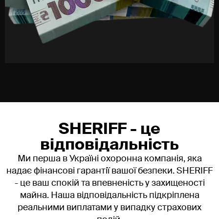
Готові забезпечити вашу
безпеку?
Зателефонуйте зараз:
0 800 309 114
Або залиште заявку - ми зв’яжемося з вами протягом
5 хвилин.
SHERIFF - це
відповідальність
Ми перша в Україні охоронна компанія, яка
надає фінансові гарантії вашої безпеки. SHERIFF
- це ваш спокій та впевненість у захищеності
майна. Наша відповідальність підкріплена
реальними виплатами у випадку страхових