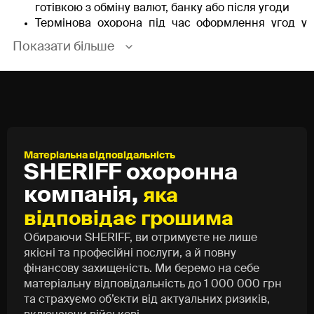
готівкою з обміну валют, банку або після угоди
Термінова охорона під час оформлення угод у
нотаріуса
Показати більше
Cупровід на ділових зустрічах і переговорах
Супровід при перевезенні грошей та цінних
паперів
Охорона при транспортуванні готівки,
ювелірних виробів, техніки та антикваріату
Захист жінок і дітей у стресових ситуаціях
Супровід до кордону, за кордон до аеропорту та
Матеріальна відповідальність
у зворотньому порядку
SHERIFF охоронна
Будь-які поїздки, де потрібен підвищений рівень
компанія,
яка
безпеки
відповідає грошима
Як працює експрес-охорона
Обираючи SHERIFF, ви отримуєте не лише
SHERIFF Transfer
якісні та професійні послуги, а й повну
фінансову захищеність. Ми беремо на себе
Ви телефонуєте за номером
0 800 309 114
і
матеріальну відповідальність до 1 000 000 грн
описуєте ситуацію
та страхуємо об’єкти від актуальних ризиків,
Протягом
15 хвилин
до вас прибуває екіпаж