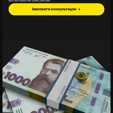
включаючи військові
професійних охоронців
Охоронці пред’являють посвідчення та
Замовити консультацію
оформлюють договір
Ви оплачуєте послугу згідно з тарифом
Екіпаж здійснює охоронний супровід - або везе
вас у патрульній машині, або супроводжує ваше
авто по узгодженому маршруту
Переваги експрес-охорони від
SHERIFF
Швидке прибуття екіпажу - хвилин
Досвідчені та сертифіковані охоронці
Сучасні патрульні автомобілі з відеофіксацією
Повна конфіденційність і страхування
відповідальності
Працюємо 24/7 по Києву та Київській області
Можливість супроводу як з екіпажем SHERIFF,
так і на вашому авто