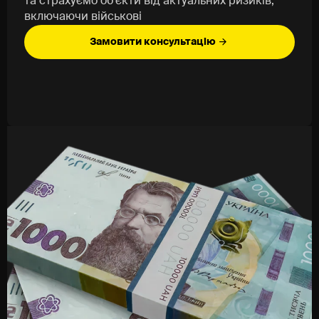
та страхуємо об’єкти від актуальних ризиків,
пароль.
включаючи військові
Буває інакше: людина завантажила файл, бо він був
схожий на звичайний PDF від клієнта. Наприклад,
Замовити консультацію
"договір" або "рахунок", який насправді шкідливий.
Або перейшла за посиланням на фейкову сторінку
входу. Або переслала документ не тому адресату. Або
зберегла пароль у браузері на спільному пристрої.
Такі помилки не завжди виглядають критичними
одразу, але саме з них часто починаються інциденти.
Не всі помилки пов'язані з технікою. Часто проблема в
звичках: відкривати усе підряд, не перевіряти
відправника, використовувати один пароль скрізь (це
зручно, але небезпечно), передавати дані через
особисту пошту або не повідомляти про підозрілу
активність. Людині не потрібно знати всі технічні
деталі - їй потрібно вчасно зупинитися і не зробити
гірше.
Що входить у програму