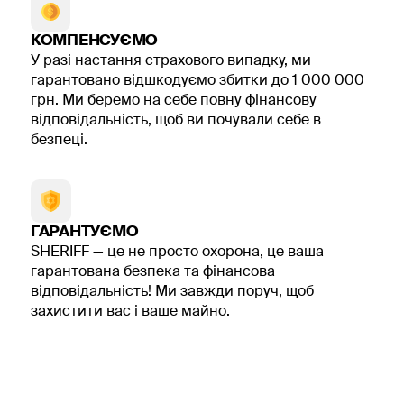
керівництва
Для керівництва важливо бачити не просто факт
КОМПЕНСУЄМО
проведення тренінгу, а які теми виявилися
У разі настання страхового випадку, ми
складними, де команда помиляється частіше і що
гарантовано відшкодуємо збитки до 1 000 000
варто повторити.
грн. Ми беремо на себе повну фінансову
відповідальність, щоб ви почували себе в
За потреби після навчання готуємо короткий звіт: хто
безпеці.
брав участь, результати тестів або симуляцій, теми
для повторення, загальні спостереження. Це
допомагає планувати подальші кроки без зайвої
формальності і розуміти, де є ризикові місця в роботі
команди.
ГАРАНТУЄМО
SHERIFF — це не просто охорона, це ваша
Що отримує бізнес після
гарантована безпека та фінансова
навчання?
відповідальність! Ми завжди поруч, щоб
захистити вас і ваше майно.
Після тренінгу люди не стають кіберфахівцями - і це
нормально. Мета не в цьому. Завдання - щоб
співробітники помічали дивні ситуації, не відкривали
підозрілі файли (наприклад, "рахунок від клієнта",