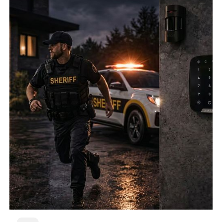
"термінове повідомлення від керівника"). Чому такий
запит варто перевірити. Що робити, якщо файл
здається дивним. Куди повідомляти, якщо вже
натиснув не туди. Якщо співробітник не знає, кому
повідомити, проблема може розвиватися далі.
Фішингові симуляції і практичні
вправи
Фішингова симуляція - це безпечна імітація
підозрілого листа або запиту, яка показує, як команда
реагує в реальній ситуації. Хтось не відкриє
повідомлення взагалі, хтось перейде за посиланням,
хтось спробує ввести дані - і це нормальна частина
навчання. Після цього розбираємо помилки без
сорому і "полювання на винних". Люди краще
запам'ятовують, коли бачать реальний приклад, а не
просто слухають загальні правила.
Звітність і результати для