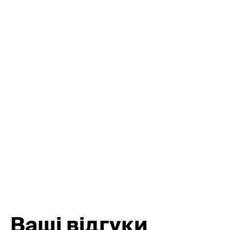
Відстежуйте геолокацію —
Керуйте охороною обʼєкту
без дзвінків і хвилювань
за допомогою застосунку
Ваші відгуки