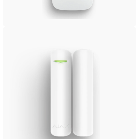
Площа приміщення впливає на кількість датчиків.
Офіс на 100 квадратів з однією дверима й трьома
вікнами потребує мінімального комплекту. Склад на
2000 квадратів з воротами, службовими входами й
десятками вікон - десятків точок контролю.
Інші фактори: кількість входів і вікон,
відеоспостереження, контроль доступу, інтеграція з
протипожежною системою, віддаленість від групи
реагування. Для точного розрахунку краще замовити
виїзд фахівця - він оцінить приміщення й запропонує
варіанти з цінами.
Що таке охорона офісів і чим вона
відрізняється від фізичної
охорони?
Охорона офісів може бути фізичною (охоронець на
місці) або пультовою (датчики, моніторинг,
реагування). Фізична - це людина на вході, яка