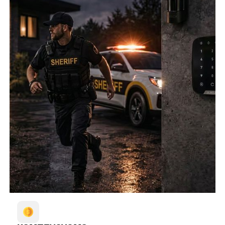
Чи можна додати камери пізніше?
Так, систему можна розширювати: спочатку базовий
комплект, потім відеоспостереження чи контроль
доступу.
Чи потрібен інтернет для роботи системи?
Сигнали тривоги передаються через GSM. Для
відеоспостереження й додатка інтернет потрібен.
Як замовити охорону від
SHERIFF?
Зателефонуйте або залиште заявку на сайті. Опишіть
об'єкт, розташування, режим роботи, ризики.
Погодьте виїзд фахівця - він оглядає приміщення,
визначає розташування датчиків і камер, робить
попередній розрахунок.
Після узгодження бригада встановлює обладнання,
налаштовує зв'язок із пультом, тестує систему. Ваш