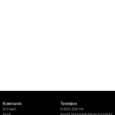
Компанія
Телефон
Хто ми?
0 800 309 114
Акції
відділ продажів (безкоштовно)