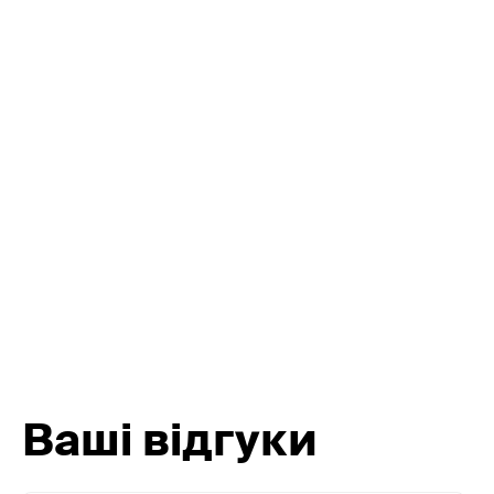
Відстежуйте геолокацію —
Керуйте охороною обʼєкту
без дзвінків і хвилювань
за допомогою застосунку
Ваші відгуки