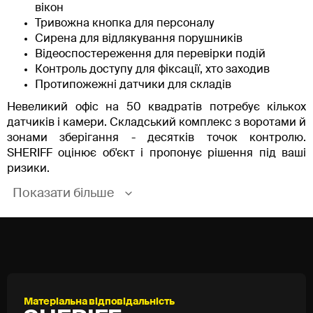
вікон
Тривожна кнопка для персоналу
Сирена для відлякування порушників
Відеоспостереження для перевірки подій
Контроль доступу для фіксації, хто заходив
Протипожежні датчики для складів
Невеликий офіс на 50 квадратів потребує кількох
датчиків і камери. Складський комплекс з воротами й
зонами зберігання - десятків точок контролю.
SHERIFF оцінює об'єкт і пропонує рішення під ваші
ризики.
Показати більше
Як працює пультова охорона
офісів?
Офіс закрився о 18:00, персонал поставив
приміщення на охорону через додаток. О 02:30 хтось
намагається відкрити двері. Датчик фіксує подію й
надсилає сигнал на пульт. Оператор перевіряє відео,
Матеріальна відповідальність
оцінює загрозу. Якщо це реальне проникнення - група