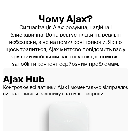
запуску?
Чому Ajax?
Цілодобовий моніторинг приміщення. Кожна спроба
відкрити двері чи вікно передається на пульт.
Сигналізація Ajax: розумна, надійна і
Оператор перевіряє відео й приймає рішення про
блискавична. Вона реагує тільки на реальні
виїзд групи. Ви отримуєте повідомлення: коли
небезпеки, а не на помилкові тривоги. Якщо
приміщення поставлене на охорону, знімається, чи
щось трапиться, Ajax миттєво повідомить вас у
були тривоги.
зручний мобільний застосунок і допоможе
Через додаток можна керувати системою
запобігти контент серйозним проблемам.
дистанційно: поставити офіс на охорону, якщо
співробітник забув, або зняти, щоб впустити
Ajax Hub
прибиральника. Історія подій зберігається - бачите,
коли й хто заходив.
Контролює всі датчики Ajax і моментально відправляє
Для персоналу зрозумілі правила: увійшов - зняв з
сигнал тривоги власнику і на пульт охорони
охорони брелоком або через додаток, вийшов -
поставив назад.
Від чого залежить вартість
охорони офісу чи складу?