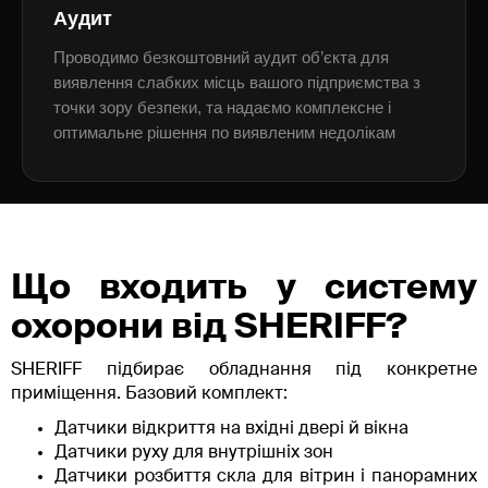
Аудит
Проводимо безкоштовний аудит об’єкта для
виявлення слабких місць вашого підприємства з
точки зору безпеки, та надаємо комплексне і
оптимальне рішення по виявленим недолікам
Що входить у систему
охорони від SHERIFF?
SHERIFF підбирає обладнання під конкретне
приміщення. Базовий комплект:
Датчики відкриття на вхідні двері й вікна
Датчики руху для внутрішніх зон
Датчики розбиття скла для вітрин і панорамних