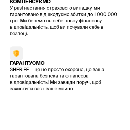
КОМПЕНСУЄМО
офіс чи склад отримує цілодобовий моніторинг, а ви -
У разі настання страхового випадку, ми
контроль над приміщенням навіть на відстані.
гарантовано відшкодуємо збитки до 1 000 000
грн. Ми беремо на себе повну фінансову
відповідальність, щоб ви почували себе в
безпеці.
ГАРАНТУЄМО
SHERIFF — це не просто охорона, це ваша
гарантована безпека та фінансова
відповідальність! Ми завжди поруч, щоб
захистити вас і ваше майно.