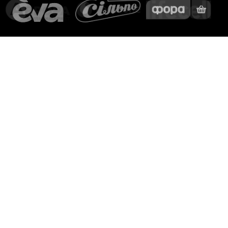
5 причин обрати SHERIFF
Холдинг SHERIFF надає комплекс послуг з
забезпечення безпеки об'єктів різної складності та
масштабу, супроводження вантажів та інше.
Замовити консультацію
Матеріальна відповідальність
Ми виплачуємо клієнтам компенсацію від 5 000₴ до
100 000₴, якщо екіпаж не встигає прибути вчасно і
вас пограбували