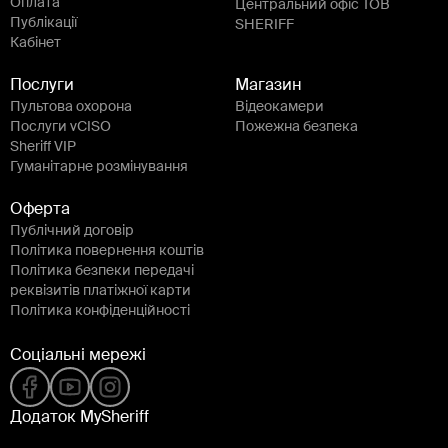
Оплата
Центральний офіс ТОВ
Публікації
SHERIFF
Кабінет
Послуги
Магазин
Пультова охорона
Відеокамери
Послуги vCISO
Пожежна безпека
Sheriff VIP
Гуманітарне розмінування
Оферта
Публічний договір
Політика повернення коштів
Політика безпеки передачі
реквізитів платіжної карти
Політика конфіденційності
Соціальні мережі
Додаток MySheriff