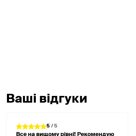
Відстежуйте геолокацію —
Керуйте охороною обʼєкту
без дзвінків і хвилювань
за допомогою застосунку
Ваші відгуки
5
/ 5
Все на вищому рівні! Рекомендую