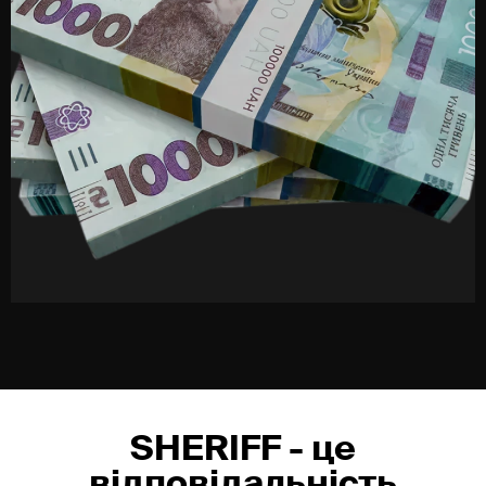
зон.
Для власника або керівника це означає, що будь-який
сценарій можна змінити без заміни замків: додали
нову людину - видали картку, змінили роль -
скоригували права, людина звільнилася -
заблокували її ідентифікатор за кілька секунд.
Як SHERIFF підбирає та
впроваджує СКУД?
Щоб система не заважала роботі, важливо спочатку
розібратись, як живе об’єкт щодня. Коли йде
основний потік людей, де утворюються черги, які
двері мають бути під постійним контролем, де
потрібен тільки обмежений вхід, а де - пов’язка з
відео чи охороною.
Ми дивимось не тільки на "скільки дверей", а й на
SHERIFF - це
сценарії: хто приходить першим, хто йде останнім, як
зайти вночі, що робити з разовими гостями. З цього
відповідальність