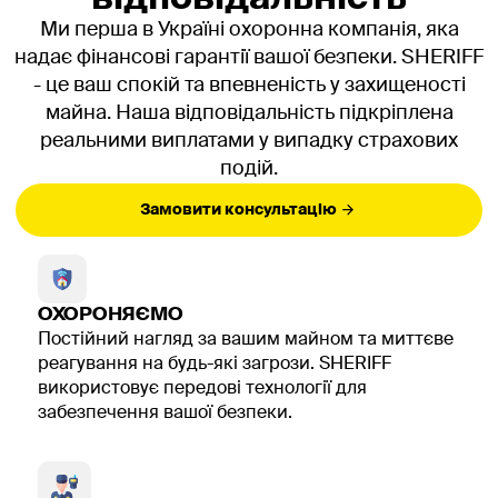
складається логіка доступів - групи користувачів,
Ми перша в Україні охоронна компанія, яка
часові інтервали, тимчасові перепустки.
Адміністратор бачить це в простій панелі, а
надає фінансові гарантії вашої безпеки. SHERIFF
користувачеві достатньо прикласти картку чи ввести
- це ваш спокій та впевненість у захищеності
код.
майна. Наша відповідальність підкріплена
реальними виплатами у випадку страхових
Проєктування системи (проект
подій.
СКУД)
Замовити консультацію
Щоб не переробляти все "на ходу", готується проект
скуд. У ньому фіксуються:
які двері, турнікети, ворота підключені до
системи;
ОХОРОНЯЄМО
де будуть зчитувачі, замки, контролери, блоки
Постійний нагляд за вашим майном та миттєве
живлення;
реагування на будь-які загрози. SHERIFF
які є групи користувачів і які у них права;
використовує передові технології для
як працюють різні режими - робочий час, ніч,
забезпечення вашої безпеки.
вихідні, свята;
які інтеграції потрібні зараз і які варто закласти
на майбутнє.