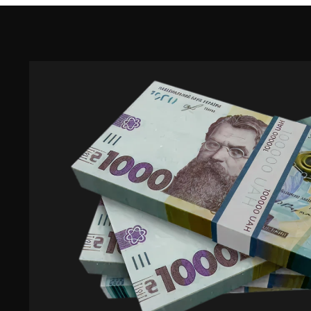
Основою успішної інк
професіонали, які вол
Програма підготов
Суворий відбір:
психологічну стій
Спеціальна фізи
таких як Панкрат
з них мають чемп
Психологічна сті
спокій та здатні
Вогнева підгото
точного та швидк
Тактична підгото
до дорожньо-тра
Юридична підгот
порядок дій у на
Кожен член команди ін
оперативним центром 