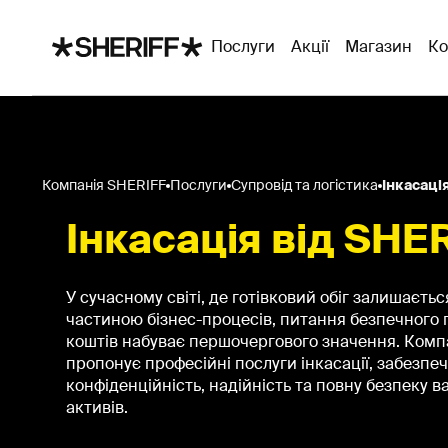
Послуги
Акції
Магазин
Ко
Компанія SHERIFF
Послуги
Супровід та логістика
Інкасаці
Інкасація від SHE
У сучасному світі, де готівковий обіг залишаєть
частиною бізнес-процесів, питання безпечного
коштів набуває першочергового значення. Комп
пропонує професійні послуги інкасації, забезпе
конфіденційність, надійність та повну безпеку 
активів.