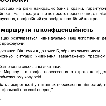
касацію на рівні найкращих банків країни, гарантую
йності. Наша послуга - це не просто перевезення, а ціліс
нування, професійний супровід та постійний контроль.
і маршрути та конфіденційність
ацію розглядається індивідуально. Наш логістичний 
, враховуючи:
доставки: Від точки А до точки Б, обраних замовником.
рожньої ситуації: Уникнення завантажених трафіком
безпечення своєчасної доставки.
ь: Маршрут та графік перевезення є строго конфіде
обмеженому колу осіб.
сть дискретності у питаннях перевезення цінностей, 
інформації про ваші операції.
персоналу: наші інкасатори – ваша н