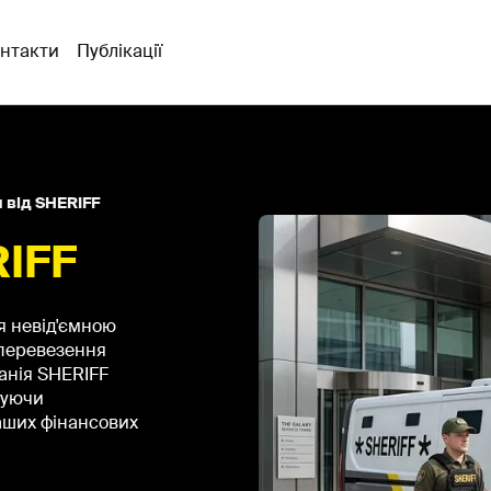
нтакти
Публікації
я від SHERIFF
RIFF
ся невід'ємною
 перевезення
анія SHERIFF
чуючи
ваших фінансових