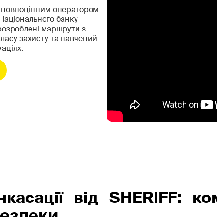
в повноцінним оператором
 Національного банку
 розроблені маршрути з
класу захисту та навчений
аціях.
нкасації від SHERIFF: к
безпеки