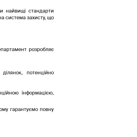
чи найвищі стандарти
на система захисту, що
департамент розробляє
 ділянок, потенційно
нційною інформацією,
тому гарантуємо повну
адійність