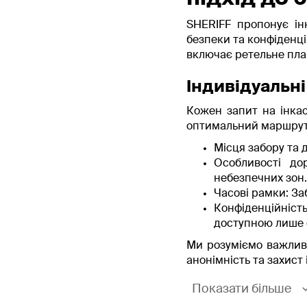
SHERIFF пропонує ін
безпеки та конфіденці
включає ретельне пла
Індивідуальн
Кожен запит на інкас
оптимальний маршрут
Місця забору та 
Особливості до
небезпечних зон.
Часові рамки: За
Конфіденційніст
доступною лише 
Ми розуміємо важливі
анонімність та захист 
Показати більше
Кваліфікація 