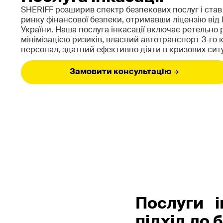
SHERIFF розширив спектр безпекових послуг і ста
ринку фінансової безпеки, отримавши ліцензію від
України. Наша послуга інкасації включає ретельно
мінімізацією ризиків, власний автотранспорт 3-го 
персонал, здатний ефективно діяти в кризових ситу
Замовити консультацію
Послуги і
підхід до 