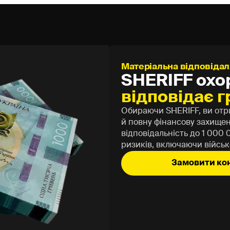
асації є люди. Наші інкасатори та охоронники – це сп
одіють унікальними навичками та багаторічним досвідом
ки інкасаторів SHERIFF включає:
 Кандидати проходять багатоступеневий відбір, що 
кість, відсутність судимостей та фізичну придатність.
Матеріальна відповідал
чна підготовка: Охоронці регулярно тренуються у спор
SHERIFF охо
іон, що дозволяє їм ефективно протистояти зловмисника
відповідає 
іонські титули, що підкреслює їхній високий рівень підго
йкість: Наші співробітники готові до будь-яких нештатни
Обираючи SHERIFF, ви отри
сть приймати швидкі та правильні рішення під тиском.
й повну фінансову захищен
вка: Регулярні тренування з вогнепальною зброєю для
відповідальність до 1 000 
ого застосування у разі реальної загрози.
ризиків, включаючи військ
вка: Відпрацювання сценаріїв дій у різних ситуаціях: в
Замовити ко
нспортних пригод.
овка: Знання законодавства, що регулює застосування с
дзвичайних ситуаціях.
касації забезпечений засобами мобільного зв'язку для п
та клієнтом.