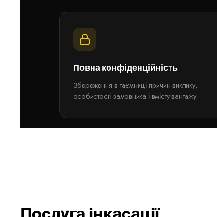
Повна конфіденційність
Збереження в таємниці причин виклику,
особистості замовника і вмісту вантажу
Послуга інкасації