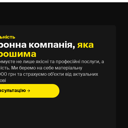
еціально підготовлені
.
включає перевірку на
ьність
тивних єдиноборствах,
ронна компанія,
яка
м у разі нападу. Деякі
грошима
товки.
х ситуацій, зберігають
муєте не лише якісні та професійні послуги, а
ість. Ми беремо на себе матеріальну
 відточування навичок
000 грн та страхуємо об’єкти від актуальних
ові
ід спроби пограбування
нсультацію
или та зброї, а також
остійної комунікації з