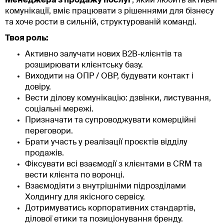
Менеджера з продажу послуг
, який любить активні
комунікації, вміє працювати з рішеннями для бізнесу
та хоче рости в сильній, структурованій команді.
Твоя роль:
Активно залучати нових B2B-клієнтів та
розширювати клієнтську базу.
Виходити на ОПР / ОВР, будувати контакт і
довіру.
Вести ділову комунікацію: дзвінки, листування,
соціальні мережі.
Призначати та супроводжувати комерційні
переговори.
Брати участь у реалізації проєктів відділу
продажів.
Фіксувати всі взаємодії з клієнтами в CRM та
вести клієнта по воронці.
Взаємодіяти з внутрішніми підрозділами
Холдингу для якісного сервісу.
Дотримуватись корпоративних стандартів,
ділової етики та позиціонування бренду.