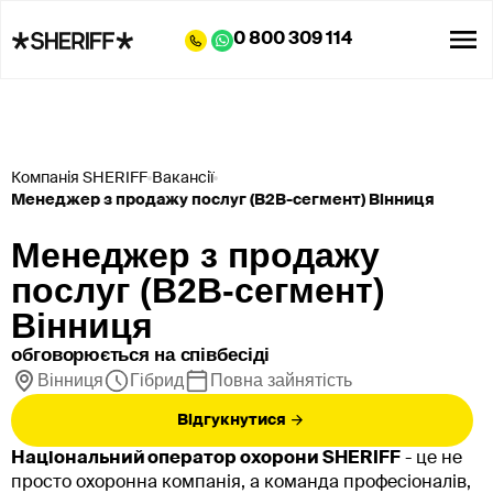
0 800 309 114
Компанія SHERIFF
Вакансії
Менеджер з продажу послуг (В2В-сегмент) Вінниця
Менеджер з продажу
послуг (В2В-сегмент)
Вінниця
обговорюється на співбесіді
Вінниця
Гібрид
Повна зайнятість
Відгукнутися
Національний оператор охорони SHERIFF
- це не
просто охоронна компанія, а команда професіоналів,