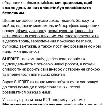
об'єднаних спільною місією:
ми працюємо, щоб
кожен день наших клієнтів був спокійним та
безпечним.
Щодня ми забезпечуємо захист людей, бізнесу та
майна, надаючи максимальний портфель охоронних
послуг:
фізичну охорону
,
розмінування
,
інкасацію
,
встановлення охоронних систем
,
спостереження та
відеоконтроль
, забезпечення
пожежної безпеки
,
супровід вантажів
, а також постійно розвиваємо нові
напрямки діяльності.
SHERIFF
- це компанія, де безпека, сервіс та
відповідальність є основою нашої роботи, а кожен
співробітник робить свій внесок у створення спокою
та впевненості для наших клієнтів.
Зараз SHERIFF активно масштабується та запрошує
до своєї команди професіоналів, які готові
розвиватися разом з нами.
У зв’язку з розвитком B2B-напряму шукаємо