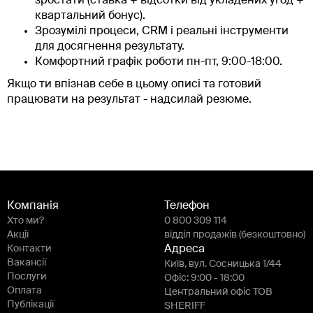
зростати (ставка + відсотки від укладених угод +
квартальний бонус).
Зрозумілі процеси, CRM і реальні інструменти
для досягнення результату.
Комфортний графік роботи пн-пт, 9:00-18:00.
Якщо ти впізнав себе в цьому описі та готовий
працювати на результат - надсилай резюме.
Компанія
Телефон
Хто ми?
0 800 309 114
Акції
відділ продажів (безкоштовно)
Контакти
Адреса
Вакансії
Київ, вул. Сосницька 1/44
Послуги
Офіс: 9:00 - 18:00
Оплата
Центральний офіс ТОВ
Публікації
SHERIFF