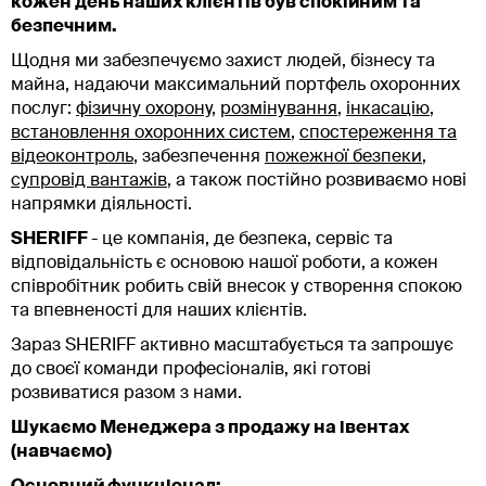
кожен день наших клієнтів був спокійним та
безпечним.
Щодня ми забезпечуємо захист людей, бізнесу та
майна, надаючи максимальний портфель охоронних
послуг:
фізичну охорону
,
розмінування
,
інкасацію
,
встановлення охоронних систем
,
спостереження та
відеоконтроль
, забезпечення
пожежної безпеки
,
супровід вантажів
, а також постійно розвиваємо нові
напрямки діяльності.
SHERIFF
- це компанія, де безпека, сервіс та
відповідальність є основою нашої роботи, а кожен
співробітник робить свій внесок у створення спокою
та впевненості для наших клієнтів.
Зараз SHERIFF активно масштабується та запрошує
до своєї команди професіоналів, які готові
розвиватися разом з нами.
Шукаємо Менеджера з продажу на івентах
(навчаємо)