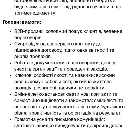
встановлювати контакт, впевнено говорить з
будь-яким клієнтом — від рядового учасника до
топ-менеджменту.
Головні вимоги:
B2B-продажі, холодний пошук клієнтів, ведення
переговорів.
Супровід угод від першого контакту до
підписання договору, підготовка звітності та
аналіз продажів.
Робота з документами та договорами; досвід
участі в організації та проведенні заходів.
Ключові особисті якості та навички: високий
рівень комунікабельності; активна життєва
позиція; розвинені навички нетворкінгу.
Вміння легко встановлювати нові контакти та
самостійно ініціювати знайомства; сміливість та
впевненість у спілкуванні з клієнтами будь-якого
рівня; проактивність та орієнтація на результат.
Грамотна усна та письмова комунікація;
здатність швидко вибудовувати довірливі ділові