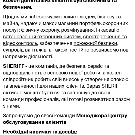
кожен день наших клієнтів був спокійним та
безпечним.
Щодня ми забезпечуємо захист людей, бізнесу та
майна, надаючи максимальний портфель охоронних
послуг:
фізичну охорону
,
розмінування
,
інкасацію
,
встановлення охоронних систем
,
спостереження та
відеоконтроль
, забезпечення
пожежної безпеки
,
супровід вантажів
, а також постійно розвиваємо нові
напрямки діяльності.
SHERIFF
- це компанія, де безпека, сервіс та
відповідальність є основою нашої роботи, а кожен
співробітник робить свій внесок у створення спокою
та впевненості для наших клієнтів. Зараз SHERIFF
активно масштабується та запрошує до своєї
команди професіоналів, які готові розвиватися разом
з нами.
Запрошуємо до своєї команди
Менеджера Центру
обслуговування клієнтів
Необхідні навички та досвід: