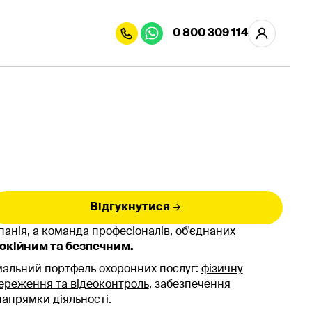
0 800 309 114
Відгукнутися
панія, а команда професіоналів, об'єднаних
окійним та безпечним.
мальний портфель охоронних послуг:
фізичну
ереження та відеоконтроль
, забезпечення
напрямки діяльності.