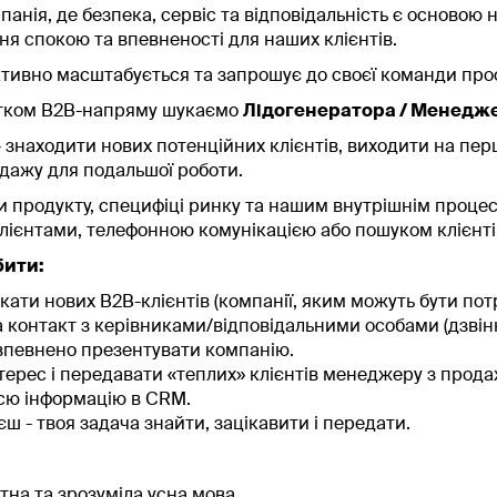
мпанія, де безпека, сервіс та відповідальність є основою 
ня спокою та впевненості для наших клієнтів.
тивно масштабується та запрошує до своєї команди профе
витком B2B-напряму шукаємо
Лідогенератора / Менедже
 знаходити нових потенційних клієнтів, виходити на пер
дажу для подальшої роботи.
и продукту, специфіці ринку та нашим внутрішнім проце
клієнтами, телефонною комунікацією або пошуком клієнті
бити:
кати нових B2B-клієнтів (компанії, яким можуть бути потр
 контакт з керівниками/відповідальними особами (дзвін
впевнено презентувати компанію.
терес і передавати «теплих» клієнтів менеджеру з прода
сю інформацію в CRM.
єш - твоя задача знайти, зацікавити і передати.
тна та зрозуміла усна мова.