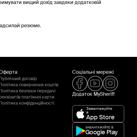
римувати вищий дохід завдяки додатковій
 надсилай резюме.
Оферта
Соціальні мережі
Публічний договір
Політика повернення коштів
Політика безпеки передачі
Додаток MySheriff
реквізитів платіжної карти
Політика конфіденційності
Завантажуйте
в
App Store
ЗАВАНТАЖУЙТЕ В
Google Play