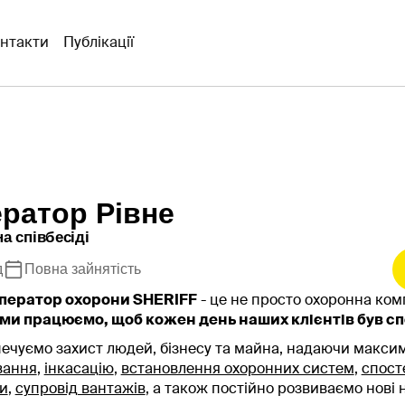
нтакти
Публікації
ератор Рівне
а співбесіді
д
Повна зайнятість
ператор охорони SHERIFF
- це не просто охоронна ком
ми працюємо, щоб кожен день наших клієнтів був сп
ечуємо захист людей, бізнесу та майна, надаючи макси
вання
,
інкасацію
,
встановлення охоронних систем
,
спост
и
,
супровід вантажів
, а також постійно розвиваємо нові 