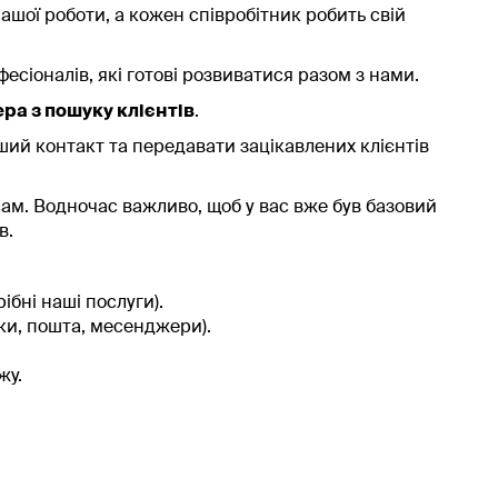
нашої роботи, а кожен співробітник робить свій
сіоналів, які готові розвиватися разом з нами.
ра з пошуку клієнтів
.
ший контакт та передавати зацікавлених клієнтів
сам. Водночас важливо, щоб у вас вже був базовий
в.
ібні наші послуги).
ки, пошта, месенджери).
жу.