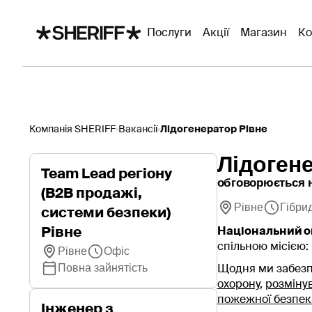
Послуги
Акції
Магазин
Ко
Компанія SHERIFF
Вакансії
Лідогенератор Рівне
Лідоген
Team Lead регіону
обговорюється н
(B2B продажі,
Рівне
Гібри
системи безпеки)
Рівне
Національний о
спільною місією:
Рівне
Офіс
Повна зайнятість
Щодня ми забезп
охорону
,
розміну
пожежної безпек
Інженер з