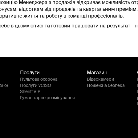
позицію Менеджера з продажів відкриває можливість от
бонусам, відсоткам від продажів та квартальним преміям.
оративне життя та роботу в команді професіоналів.
себе в цьому описі та готовий працювати на результат -
Послуги
Магазин
Пультова охорона
Відеокамери
вно)
Послуги vCISO
Пожежна безпека
Sheriff VIP
Гуманітарне розмінування