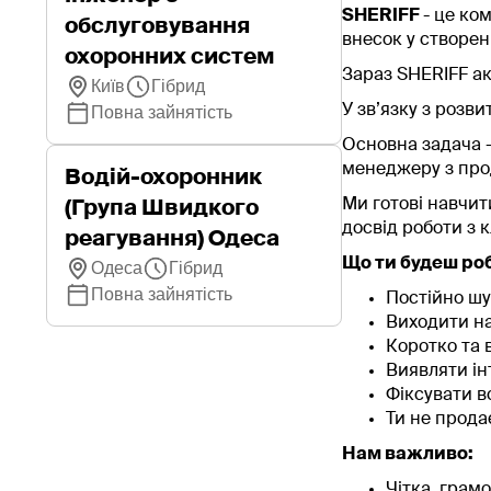
SHERIFF
- це ко
обслуговування
внесок у створен
охоронних систем
Зараз SHERIFF ак
Київ
Гібрид
У зв’язку з роз
Повна зайнятість
Основна задача -
менеджеру з про
Водій-охоронник
Ми готові навчит
(Група Швидкого
досвід роботи з 
реагування) Одеса
Що ти будеш ро
Одеса
Гібрид
Повна зайнятість
Постійно шу
Виходити на
Коротко та 
Виявляти ін
Фіксувати в
Ти не прода
Нам важливо:
Чітка, грамо