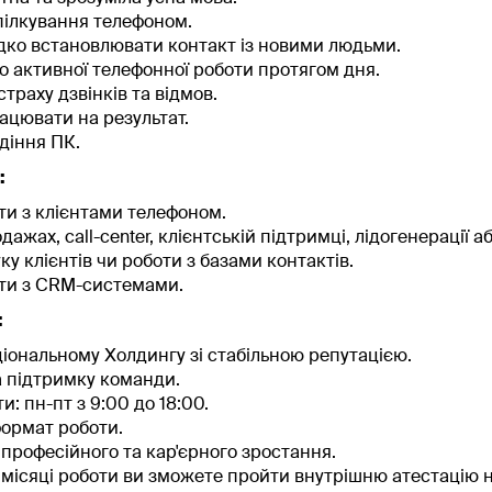
ілкування телефоном.
ко встановлювати контакт із новими людьми.
до активної телефонної роботи протягом дня.
страху дзвінків та відмов.
цювати на результат.
діння ПК.
:
ти з клієнтами телефоном.
дажах, call-center, клієнтській підтримці, лідогенерації аб
ку клієнтів чи роботи з базами контактів.
оти з CRM-системами.
:
ціональному Холдингу зі стабільною репутацією.
 підтримку команди.
и: пн-пт з 9:00 до 18:00.
ормат роботи.
професійного та кар'єрного зростання.
 місяці роботи ви зможете пройти внутрішню атестацію 