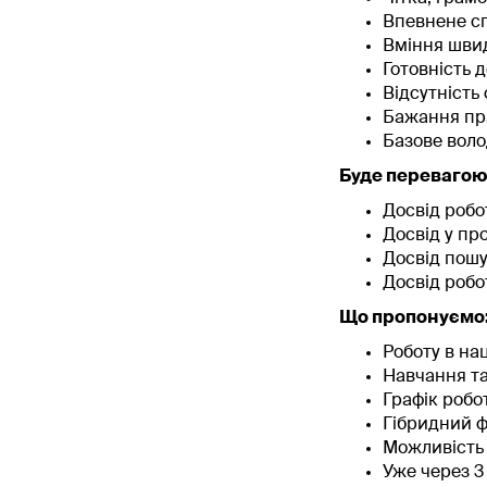
Впевнене сп
Вміння швид
Готовність 
Відсутність 
Бажання пра
Базове воло
Буде перевагою
Досвід робо
Досвід у про
Досвід пошу
Досвід роб
Що пропонуємо
Роботу в на
Навчання та
Графік робот
Гібридний ф
Можливість 
Уже через 3