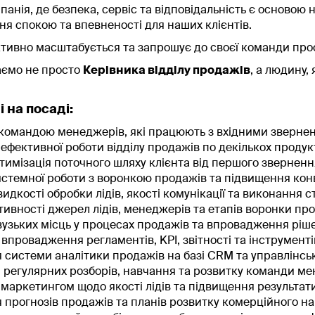
мпанія, де безпека, сервіс та відповідальність є основою 
ня спокою та впевненості для наших клієнтів.
тивно масштабується та запрошує до своєї команди профе
аємо не просто
Керівника відділу продажів
, а людину,
 на посаді:
командою менеджерів, які працюють з вхідними звернення
 ефективної роботи відділу продажів по декількох проду
птимізація поточного шляху клієнта від першого зверненн
стемної роботи з воронкою продажів та підвищення конв
идкості обробки лідів, якості комунікації та виконання с
тивності джерел лідів, менеджерів та етапів воронки про
узьких місць у процесах продажів та впровадження ріше
 впровадження регламентів, KPI, звітності та інструмент
системи аналітики продажів на базі CRM та управлінсько
регулярних розборів, навчання та розвитку команди ме
 маркетингом щодо якості лідів та підвищення результат
прогнозів продажів та планів розвитку комерційного на