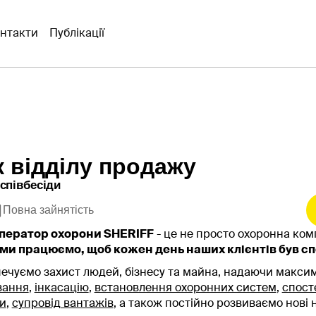
нтакти
Публікації
к відділу продажу
 співбесіди
Повна зайнятість
ператор охорони SHERIFF
- це не просто охоронна ком
ми працюємо, щоб кожен день наших клієнтів був сп
ечуємо захист людей, бізнесу та майна, надаючи макси
вання
,
інкасацію
,
встановлення охоронних систем
,
спост
и
,
супровід вантажів
, а також постійно розвиваємо нові 