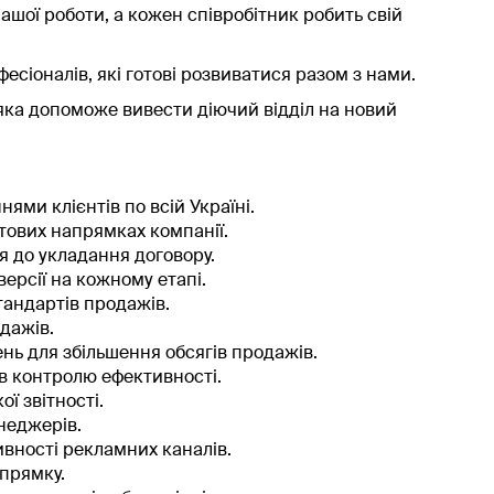
нашої роботи, а кожен співробітник робить свій
сіоналів, які готові розвиватися разом з нами.
 яка допоможе вивести діючий відділ на новий
ми клієнтів по всій Україні.
ктових напрямках компанії.
я до укладання договору.
ерсії на кожному етапі.
тандартів продажів.
дажів.
нь для збільшення обсягів продажів.
ів контролю ефективності.
ї звітності.
неджерів.
ивності рекламних каналів.
прямку.