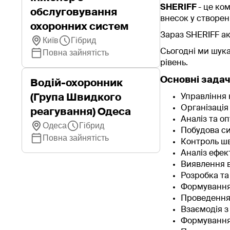
SHERIFF
- це ко
обслуговування
внесок у створен
охоронних систем
Зараз SHERIFF ак
Київ
Гібрид
Сьогодні ми шук
Повна зайнятість
рівень.
Основні задачі
Водій-охоронник
(Група Швидкого
Управління 
Організація
реагування) Одеса
Аналіз та о
Одеса
Гібрид
Побудова си
Повна зайнятість
Контроль шв
Аналіз ефек
Виявлення в
Розробка та
Формування 
Проведення 
Взаємодія з
Формування 