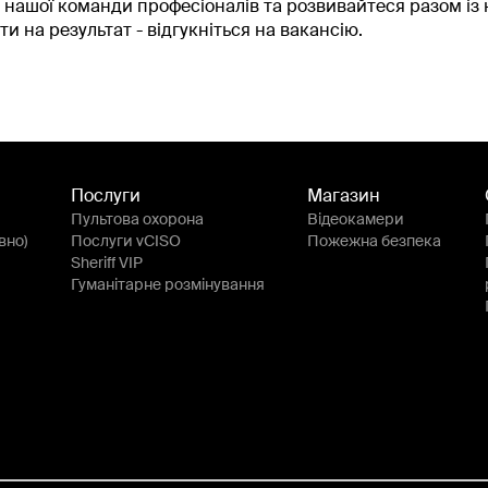
нашої команди професіоналів та розвивайтеся разом із н
и на результат - відгукніться на вакансію.
Послуги
Магазин
Пультова охорона
Відеокамери
вно)
Послуги vCISO
Пожежна безпека
Sheriff VIP
Гуманітарне розмінування