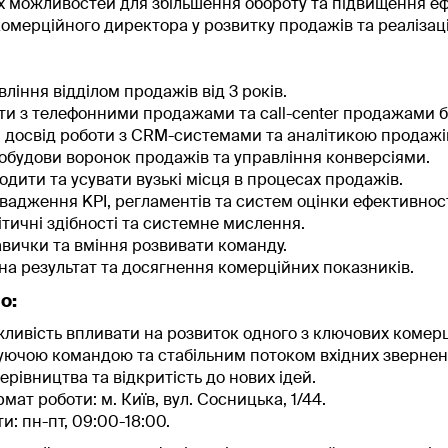
 можливостей для збільшення обороту та підвищення ефе
омерційного директора у розвитку продажів та реалізації
ління відділом продажів від 3 років.
ти з телефонними продажами та call-center продажами 
досвід роботи з CRM-системами та аналітикою продажі
обудови воронок продажів та управління конверсіями.
одити та усувати вузькі місця в процесах продажів.
вадження KPI, регламентів та систем оцінки ефективност
ітичні здібності та системне мислення.
авички та вміння розвивати команду.
на результат та досягнення комерційних показників.
о:
ливість впливати на розвиток одного з ключових комерц
нуючою командою та стабільним потоком вхідних звернен
ерівництва та відкритість до нових ідей.
ат роботи: м. Київ, вул. Сосницька, 1/44.
и: пн-пт, 09:00-18:00.