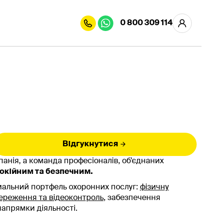
0 800 309 114
Відгукнутися
панія, а команда професіоналів, об'єднаних
окійним та безпечним.
мальний портфель охоронних послуг:
фізичну
ереження та відеоконтроль
, забезпечення
напрямки діяльності.