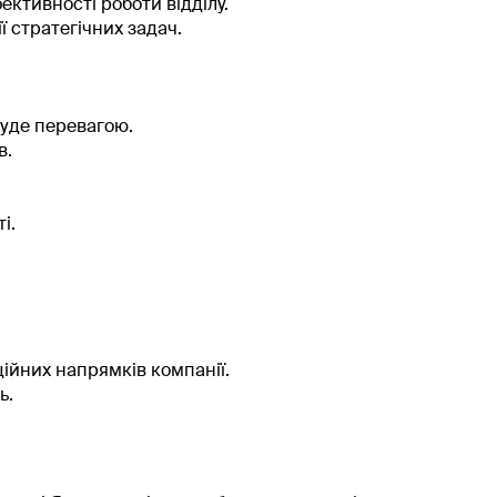
ктивності роботи відділу.
 стратегічних задач.
буде перевагою.
в.
і.
ійних напрямків компанії.
ь.