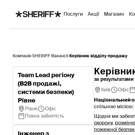
Послуги
Акції
Магазин
Ко
Компанія SHERIFF
Вакансії
Керівник відділу продажу
Керівни
Team Lead регіону
за результатами
(B2B продажі,
Київ
Офіс
системи безпеки)
Рівне
Національний о
спільною місією:
Рівне
Офіс
Повна зайнятість
Щодня ми забезп
охорону
,
розміну
пожежної безпек
Інженер з