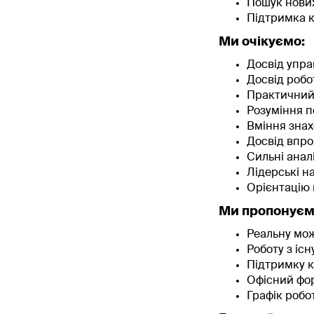
Пошук нових
Підтримка к
Ми очікуємо:
Досвід управ
Досвід робо
Практичний 
Розуміння п
Вміння знах
Досвід впро
Сильні анал
Лідерські н
Орієнтацію 
Ми пропонуєм
Реальну мож
Роботу з іс
Підтримку к
Офісний форм
Графік робот