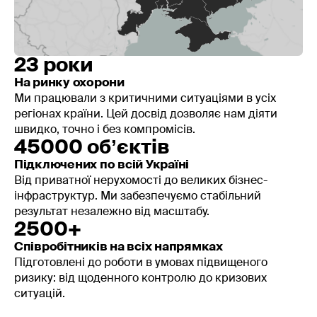
Тому запит «обслуговування пожежної сигналізації
ціна» завжди закінчується коротким брифом, а не
миттєвою цифрою «зі стелі».
23 роки
Як отримати розрахунок
На ринку охорони
вартості
?
Ми працювали з критичними ситуаціями в усіх
Щоб отримати попередній розрахунок, зазвичай
регіонах країни. Цей досвід дозволяє нам діяти
достатньо кількох фактів про об’єкт:
швидко, точно і без компромісів.
45000 обʼєктів
тип будівлі;
Підключених по всій Україні
орієнтовна площа та поверховість;
Від приватної нерухомості до великих бізнес-
адреса;
інфраструктур. Ми забезпечуємо стабільний
чи є вже змонтована пожежна сигналізація;
результат незалежно від масштабу.
якщо є - приблизно скільки приладів і
2500+
сповіщувачів.
Співробітників на всіх напрямках
Після цього інженер SHERIFF уточнює деталі,
Підготовлені до роботи в умовах підвищеного
пропонує зручний формат роботи й готує розрахунок
ризику: від щоденного контролю до кризових
під ваш об’єкт.
ситуацій.
Чому варто замовити