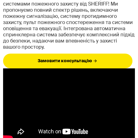
системами пожежного захисту від SHERIFF! Ми
пропонуємо повний спектр рішень, включаючи
пожежну сигналізацію, систему протидимного
захисту, пульт пожежного спостереження та системи
оповіщення та евакуації. Інтегрована автоматична
спринклерна система забезпечує комплексний підхід
до безпеки, надаючи вам впевненість у захисті
вашого простору.
Замовити консультацію