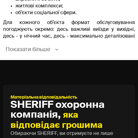
житлові комплекси;
об’єкти соціальної сфери.
Для кожного об’єкта формат обслуговування
погоджують окремо: десь важливі виїзди у вихідні,
десь - у нічний час, десь - максимально деталізовані
акти.
Показати більше
Офіси, ТРЦ та бізнес-центри
На комерційних об’єктах пожежна сигналізація
захищає орендарів, персонал і відвідувачів. Вона має
реагувати на дим і загоряння, не влаштовувати хаос
хибними тривогами в години пік і не бути вимкненою
«на трохи», яке затягується на місяці. На ТО інженери
Матеріальна відповідальність
бачать, які сповіщувачі «сліпнуть», які шлейфи
SHERIFF охоронна
регулярно падають у помилку, що записує
компанія,
яка
центральний прилад, і усувають це до того, як
система перестане працювати в критичний момент.
відповідає грошима
Обираючи SHERIFF, ви отримуєте не лише
Склади, виробництва та