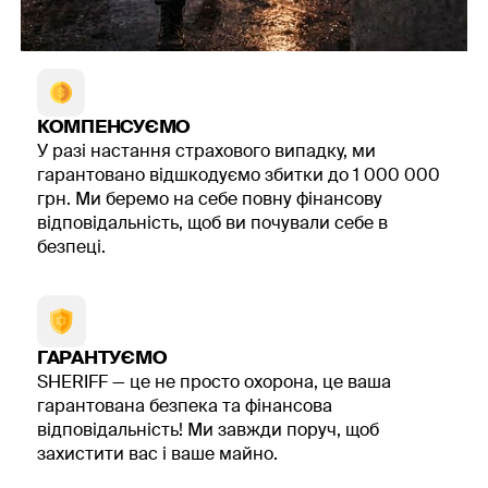
Періодичність технічного
обслуговування
ТО пожежної сигналізації проводиться за узгодженим
графіком, а не «коли буде час». Частота залежить від
КОМПЕНСУЄМО
типу об’єкта, навантаження, кількості обладнання й
У разі настання страхового випадку, ми
стану системи. Усе це фіксується в договорі: коли
гарантовано відшкодуємо збитки до 1 000 000
приїжджаємо на планові перевірки, що робимо при
грн. Ми беремо на себе повну фінансову
позаштатних ситуаціях.
відповідальність, щоб ви почували себе в
безпеці.
Планові перевірки системи
Планові перевірки проводять за розкладом,
погодженим із клієнтом. Під час таких виїздів:
ГАРАНТУЄМО
тестують сповіщувачі й прилади на
SHERIFF — це не просто охорона, це ваша
спрацювання;
гарантована безпека та фінансова
перевіряють цілісність і роботу шлейфів;
відповідальність! Ми завжди поруч, щоб
переглядають помилки та події в журналах;
захистити вас і ваше майно.
оцінюють, чи немає фізичних пошкоджень або
відключених елементів.