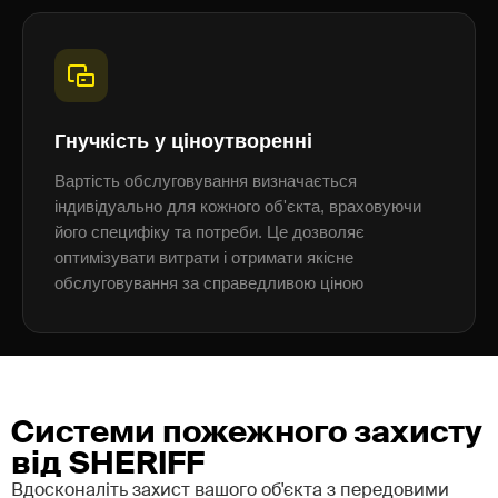
Гнучкість у ціноутворенні
Вартість обслуговування визначається
індивідуально для кожного об'єкта, враховуючи
його специфіку та потреби. Це дозволяє
оптимізувати витрати і отримати якісне
обслуговування за справедливою ціною
Cистеми пожежного захисту
від SHERIFF
Вдосконаліть захист вашого об'єкта з передовими