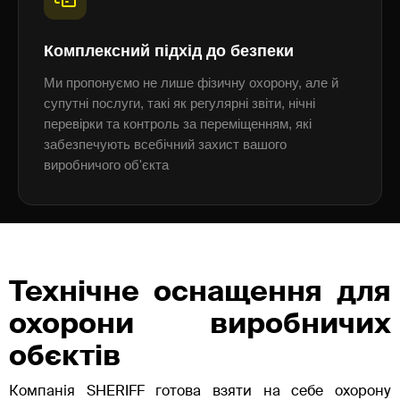
Комплексний підхід до безпеки
Ми пропонуємо не лише фізичну охорону, але й
супутні послуги, такі як регулярні звіти, нічні
перевірки та контроль за переміщенням, які
забезпечують всебічний захист вашого
виробничого об'єкта
Технічне оснащення для
охорони виробничих
обєктів
Компанія SHERIFF готова взяти на себе охорону