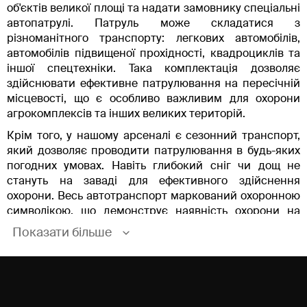
об'єктів великої площі та надати замовнику спеціальні
автопатрулі. Патруль може складатися з
різноманітного транспорту: легкових автомобілів,
автомобілів підвищеної прохідності, квадроциклів та
іншої спецтехніки. Така комплектація дозволяє
здійснювати ефективне патрулювання на пересічній
місцевості, що є особливо важливим для охорони
агрокомплексів та інших великих територій.
Крім того, у нашому арсеналі є сезонний транспорт,
який дозволяє проводити патрулювання в будь-яких
погодних умовах. Навіть глибокий сніг чи дощ не
стануть на заваді для ефективного здійснення
охорони. Весь автотранспорт маркований охоронною
символікою, що демонструє наявність охорони на
об'єкті та може відлякати потенційних
Показати більше
правопорушників.
Механізм патрулювання
Для кожного виробничого об’єкта наші спеціалісти