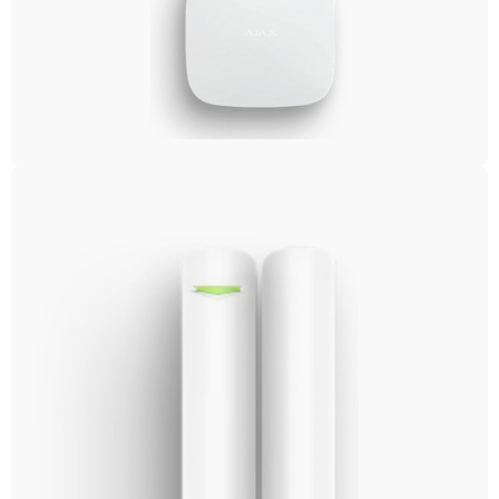
Які переваги охорони виробничих об'єктів?
Охорона забезпечує безпеку матеріальних активів,
контролює доступ до території, запобігає крадіжкам
та створює безпечні умови для працівників.
Як швидко реагує охорона у разі тривоги?
Завдяки наявності автопатрулів, наша охорона може
швидко прибувати на місце події, що гарантує
оперативне реагування на загрози.
Чи можу я отримати індивідуальний план
охорони?
Так, ми пропонуємо розробку індивідуальних планів
охорони, адаптованих до специфіки вашого
виробничого об'єкта.
Охорона виробничих об'єктів - це не просто послуга, а
необхідність для забезпечення безпеки та
стабільності виробничого процесу.