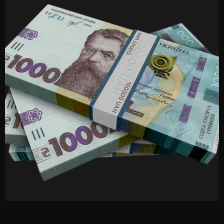
Відеонагляд є невід'ємною частиною системи
охорони виробничих об'єктів. Сучасні камери високої
роздільної здатності забезпечують цілодобове
моніторинг території, що дозволяє виявляти підозрілі
дії і запобігати крадіжкам ще до їх здійснення. Запис
відео може зберігатися протягом тривалого часу, що
дозволяє здійснювати ретроспективний аналіз подій
та використовувати отримані дані у разі необхідності.
Інтеграція відеонагляду з іншими системами безпеки,
такими як тривожні сигналізації та контроль доступу,
створює багатошарову систему захисту, що значно
підвищує рівень безпеки на виробництві.
Сервісні послуги
Компанія SHERIFF пропонує ряд додаткових послуг,
що підвищують рівень безпеки:
Послуга
Опис