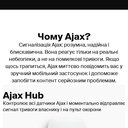
Нічні перевірки
Регулярні нічні перевірки територ
Відстеження
Система «Skytrack» для цілодобо
маршруту
Чому Ajax?
Сигналізація Ajax: розумна, надійна і
Регулярні звіти
Звіти про роботу охорони з вия
блискавична. Вона реагує тільки на реальні
режиму
небезпеки, а не на помилкові тривоги. Якщо
щось трапиться, Ajax миттєво повідомить вас у
Заміна охоронця за 1
Оперативна заміна охоронця у в
зручний мобільний застосунок і допоможе
годину
клієнта
запобігти контент серйозним проблемам.
Щомісячний
Регулярні навчання для охоронц
Ajax Hub
інструктаж
запобігання проблемам
Контролює всі датчики Ajax і моментально відправляє
сигнал тривоги власнику і на пульт охорони
Часті запитання