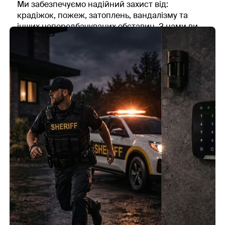
Ми забезпечуємо надійний захист від:
документах, і тим, як люди роблять насправді. Ми
крадіжок, пожеж, затоплень, вандалізму та
дивимося на обидві частини й окремо відмічаємо
інших непередбачуваних обставин. З нами ви
моменти, де «на папері» все добре, а в житті працює
можете бути спокійні за своє майно.
інакше: наприклад, резервні копії існують, але їх ніхто
не тестує, або критичні зміни не фіксуються й
залежать від однієї людини.
Готовність до кіберінцидентів
Якщо щось піде не так, команда має знати, хто і що
робить. Ми дивимося, чи є хоч якісь заздалегідь
продумані сценарії: хто піднімає тривогу, хто вирішує,
що вимикати, як ізолювати окремі сегменти, як
фіксувати дії.
Якщо проблему помітили пізно, важливо хоча б не
втратити час у перші години. Тому ми звертаємо увагу
на те, як зараз виглядає реагування на
кіберінциденти: хто першим помічає проблему, хто
приймає рішення, чи не губляться відповідальні в
потоці сигналів, куди потім потрапляє інформація про
інцидент.