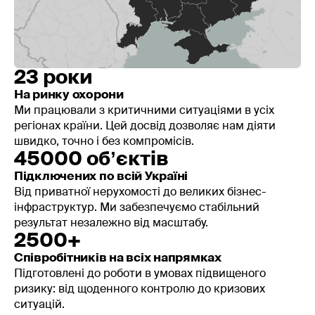
Скільки часу займає оцінка?
Це залежить від розміру компанії, кількості систем і
того, наскільки легко зібрати дані й поговорити з
відповідальними. Зазвичай ідеться про кілька тижнів
23 роки
для невеликих і середніх організацій. Орієнтовні
На ринку охорони
строки ми обговорюємо вже на першій розмові.
Ми працювали з критичними ситуаціями в усіх
Чи впливає перевірка на роботу систем?
регіонах країни. Цей досвід дозволяє нам діяти
швидко, точно і без компромісів.
Більшість дій не чіпає робочі сервіси напряму:
45000 обʼєктів
аналізуємо схеми, налаштування, журнали, говоримо
з командою. Якщо потрібні кроки, що можуть
Підключених по всій Україні
вплинути на роботу, їх плануємо окремо й обираємо
Від приватної нерухомості до великих бізнес-
безпечний час.
інфраструктур. Ми забезпечуємо стабільний
результат незалежно від масштабу.
Чим це відрізняється від аудиту безпеки?
2500+
Класичний аудит зазвичай про відповідність вимогам
Співробітників на всіх напрямках
і стандартам. Наша послуга - про практику: що може
Підготовлені до роботи в умовах підвищеного
«впасти», як швидко це помітять і як відбуватиметься
ризику: від щоденного контролю до кризових
реагування на кіберінциденти - хто діє, що
ситуацій.
вимикається, як не втратити час.