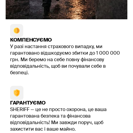
Як проходить оцінка
кіберризиків?
Починаємо з розмови. Обговорюємо, чим займається
компанія, які сервіси найважливіші, які інциденти
КОМПЕНСУЄМО
вже були, що плануєте змінювати найближчим часом.
У разі настання страхового випадку, ми
Це допомагає не розпорошуватися й одразу
гарантовано відшкодуємо збитки до 1 000 000
сфокусуватися на головному.
грн. Ми беремо на себе повну фінансову
відповідальність, щоб ви почували себе в
Далі збираємо матеріали: схеми, опис доступів,
безпеці.
інформацію про хмарні та локальні рішення, політики,
журнали. На цьому етапі проводиться оцінка ризиків
кібербезпеки: дивимося, які сценарії найбільш
імовірні - наприклад, втрата доступу до CRM,
компрометація пошти чи зупинка сайту - і чим вони
ГАРАНТУЄМО
загрожують бізнесу. Після аналізу повертаємося до
SHERIFF — це не просто охорона, це ваша
вас із висновками й обговорюємо їх із технічною
гарантована безпека та фінансова
командою та керівництвом у зрозумілій формі.
відповідальність! Ми завжди поруч, щоб
захистити вас і ваше майно.