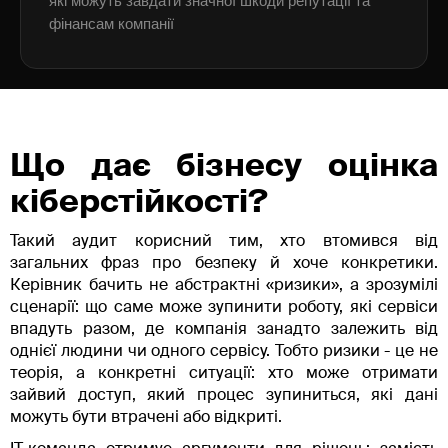
які можуть завдати значної шкоди репутації та
фінансам компанії
Що дає бізнесу оцінка
кіберстійкості?
Такий аудит корисний тим, хто втомився від
загальних фраз про безпеку й хоче конкретики.
Керівник бачить не абстрактні «ризики», а зрозумілі
сценарії: що саме може зупинити роботу, які сервіси
впадуть разом, де компанія занадто залежить від
однієї людини чи одного сервісу. Тобто ризики - це не
теорія, а конкретні ситуації: хто може отримати
зайвий доступ, який процес зупиниться, які дані
можуть бути втрачені або відкриті.