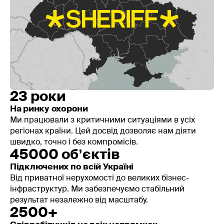
Програма адаптується під категорію слухачів - для
керівників більше уваги приділяється нормативній
базі та управлінню, для працівників - практичним
навичкам та діям у надзвичайних ситуаціях. Усі
матеріали відповідають вимогам ДСНС і
приймаються під час перевірок.
Вартість навчання з пожежної
23 роки
безпеки
На ринку охорони
Вартість навчання з пожежної безпеки залежить від
Ми працювали з критичними ситуаціями в усіх
формату проведення, категорії слухачів та кількості
регіонах країни. Цей досвід дозволяє нам діяти
осіб. SHERIFF пропонує прозору цінову політику без
швидко, точно і без компромісів.
прихованих платежів - ви отримуєте чітку кінцеву
45000 обʼєктів
вартість після консультації та уточнення деталей
Підключених по всій Україні
замовлення.
Від приватної нерухомості до великих бізнес-
Основні фактори, що впливають на ціну навчання з
інфраструктур. Ми забезпечуємо стабільний
питань пожежної безпеки:
результат незалежно від масштабу.
2500+