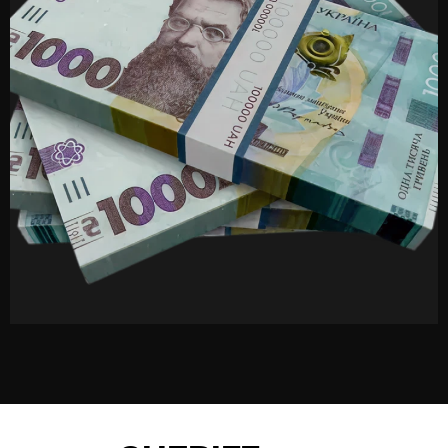
відповідальними за пожежну безпеку на об'єкті
Навчання керівників з питань пожежної безпеки
- для керівників усіх рівнів
Навчання працівників з питань пожежної
безпеки - обов'язкове для всіх працівників без
винятку
Кожен вид має свої особливості за змістом програми,
тривалістю та формою проведення.
Інструктаж з пожежної безпеки
Інструктаж з пожежної безпеки буває вступний,
первинний та повторний. Він проводиться
безпосередньо при прийнятті працівника на роботу
(вступний і первинний) та повторюється щороку для
всіх категорій персоналу.
Інструктаж охоплює базові питання: правила
поведінки при пожежі, місця розташування засобів
пожежогасіння, порядок евакуації, дії при виявленні
пожежі. Це найпростіший і найдешевший захід