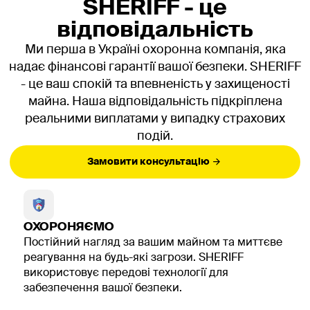
SHERIFF - це
пожежної безпеки, який можна провести самостійно
на підприємстві або замовити у спеціалізованої
відповідальність
компанії.
Ми перша в Україні охоронна компанія, яка
Навчання посадових осіб та
надає фінансові гарантії вашої безпеки. SHERIFF
- це ваш спокій та впевненість у захищеності
керівників
майна. Наша відповідальність підкріплена
Керівники та посадові особи зобов'язані проходити
реальними виплатами у випадку страхових
навчання перед вступом на посаду і кожні 3 роки.
подій.
Програма навчання посадових осіб з питань
пожежної безпеки включає вивчення нормативної
Замовити консультацію
бази, розуміння відповідальності за дотримання
правил пожежної безпеки, організацію навчання
працівників та планування заходів з пожежної
безпеки на об'єкті.
ОХОРОНЯЄМО
Навчання керівників з питань пожежної безпеки має
Постійний нагляд за вашим майном та миттєве
особливий акцент на управлінських аспектах: як
реагування на будь-які загрози. SHERIFF
організувати систему пожежної безпеки в компанії,
використовує передові технології для
як контролювати її дотримання, як діяти в
забезпечення вашої безпеки.
надзвичайних ситуаціях на рівні прийняття рішень.