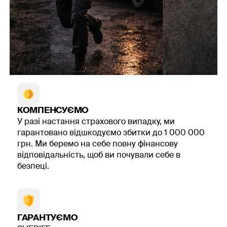
Навчання з пожежної безпеки на
підприємстві
Проведення навчання з пожежної безпеки
безпосередньо на вашому підприємстві має низку
ключових переваг:
Врахування особливостей об'єкта - інструктори
вивчають плани приміщень, місця розташування
евакуаційних виходів, засобів пожежогасіння та
КОМПЕНСУЄМО
специфіку технологічного процесу
У разі настання страхового випадку, ми
Економія часу - працівникам не потрібно їхати в
гарантовано відшкодуємо збитки до 1 000 000
навчальний центр, що економить робочий час та
грн. Ми беремо на себе повну фінансову
транспортні витрати
відповідальність, щоб ви почували себе в
Практичні тренування - можливість
безпеці.
відпрацювати евакуацію саме на вашому об'єкті
з використанням реальних засобів
пожежогасіння
Організація без простою виробництва -
навчання проводиться у зручний графік,
ГАРАНТУЄМО
зменшуючи вплив на операційну діяльність