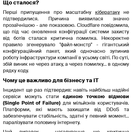
Що сталося?
Перші припущення про масштабну
кібератаку
не
підтвердилися. Причина виявилася значно
прозаїчнішою - але показовою. Cloudflare повідомила,
що під час оновлення конфігурації системи захисту
від ботів сталася критична помилка. Некоректне
правило згенерувало "файл-монстр" - гігантський
конфігураційний пакет, який одночасно зупинив
роботу інфраструктури компанії в усьому світі. По суті,
збій виник не через атаку, а через помилку... в одному
рядку коду.
Чому це важливо для бізнесу та ІТ
Інцидент ще раз підтвердив: навіть найбільш надійні
сервіси можуть стати
єдиною точкою відмови
(Single Point of Failure)
для мільйонів користувачів.
Платформи, які мають захищати від DDoS та
забезпечувати стабільність, здатні у певний момент…
паралізувати половину інтернету.