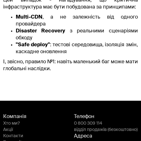
Цей випадок - нагадування, що критична
інфраструктура має бути побудована за принципами:
Multi-CDN
, а не залежність від одного
провайдера
Disaster Recovery
з реальними сценаріями
обходу
"Safe deploy"
: тестові середовища, ізоляція змін,
каскадне оновлення
І, звісно, правило №1: навіть маленький баг може мати
глобальні наслідки.
Компанія
Телефон
Хто ми?
0 800 309 114
Акції
відділ продажів (безкоштовно)
Контакти
Адреса