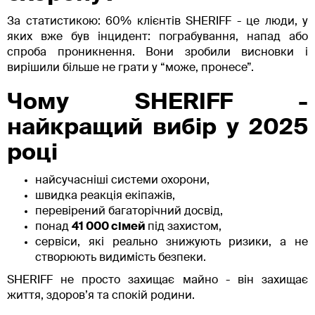
За статистикою: 60% клієнтів SHERIFF - це люди, у
яких вже був інцидент: пограбування, напад або
спроба проникнення. Вони зробили висновки і
вирішили більше не грати у “може, пронесе”.
Чому SHERIFF -
найкращий вибір у 2025
році
найсучасніші системи охорони,
швидка реакція екіпажів,
перевірений багаторічний досвід,
понад
41 000 сімей
під захистом,
сервіси, які реально знижують ризики, а не
створюють видимість безпеки.
SHERIFF не просто захищає майно - він захищає
життя, здоров’я та спокій родини.