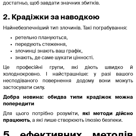
достатньо, щоб завдати значних збитків.
2. Крадіжки за наводкою
Найнебезпечніший тип злочинів. Такі пограбування:
ретельно плануються,
передують стеження,
злочинці знають ваш графік,
знають, де саме шукати цінності.
Це професійні групи, які діють швидко й
холоднокровно. І найстрашніше: у разі вашого
несподіваного повернення додому вони можуть
застосувати силу.
Добра новина: обидва типи крадіжок можна
попередити
Для цього потрібно розуміти,
які методи дійсно
працюють
, а які лише створюють ілюзію безпеки.
5 ефективних методів