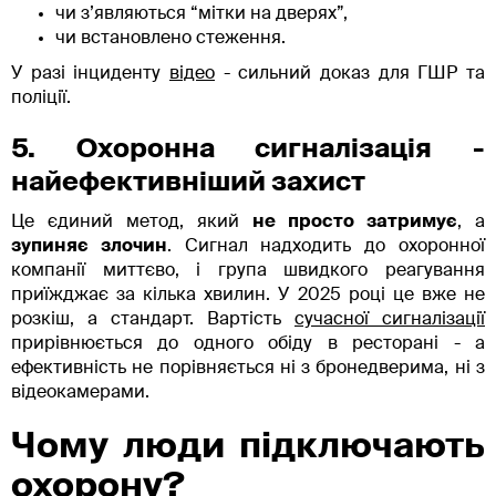
чи з’являються “мітки на дверях”,
чи встановлено стеження.
У разі інциденту
відео
- сильний доказ для ГШР та
поліції.
5. Охоронна сигналізація -
найефективніший захист
Це єдиний метод, який
не просто затримує
, а
зупиняє злочин
. Сигнал надходить до охоронної
компанії миттєво, і група швидкого реагування
приїжджає за кілька хвилин. У 2025 році це вже не
розкіш, а стандарт. Вартість
сучасної сигналізації
прирівнюється до одного обіду в ресторані - а
ефективність не порівняється ні з бронедверима, ні з
відеокамерами.
Чому люди підключають
охорону?